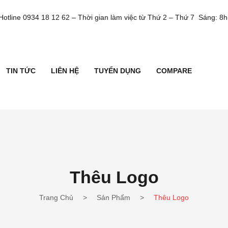
Hotline 0934 18 12 62 – Thời gian làm việc từ Thứ 2 – Thứ 7 Sáng: 
TIN TỨC
LIÊN HỆ
TUYỂN DỤNG
COMPARE
LIÊN HỆ
TUYỂN DỤNG
COMPARE
Thêu Logo
Trang Chủ
>
Sản Phẩm
>
Thêu Logo